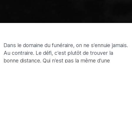
Dans le domaine du funéraire, on ne s’ennuie jamais.
Au contraire. Le défi, c’est plutôt de trouver la
bonne distance. Qui n’est pas la même d’une
cérémonie à l’autre. J’ai organisé plus d’un millier de
funérailles. C’est beaucoup, mais la vigueur des
émotions reste intacte.
Vigueur des émotions, mais pour autant il n’y a pas de
confusion possible. La tristesse, c’est celle de la famille et pas
la nôtre. Nous sommes là pour être le pilier stable et fiable.
Sans non plus se blinder et déshumaniser les personnes que
nous accompagnons. Ce délicat équilibre à construire et à